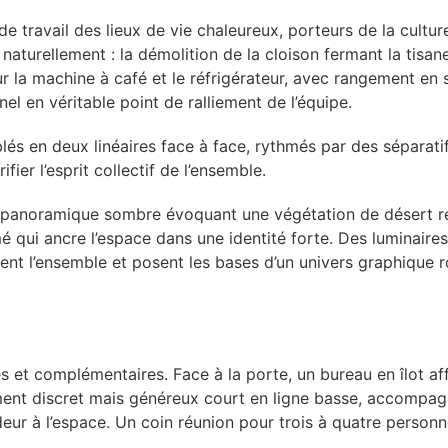
 de travail des lieux de vie chaleureux, porteurs de la cultu
aturellement : la démolition de la cloison fermant la tisan
ur la machine à café et le réfrigérateur, avec rangement e
el en véritable point de ralliement de l’équipe.
és en deux linéaires face à face, rythmés par des séparati
ifier l’esprit collectif de l’ensemble.
int panoramique sombre évoquant une végétation de désert
 qui ancre l’espace dans une identité forte. Des luminaires
ent l’ensemble et posent les bases d’un univers graphique r
s et complémentaires. Face à la porte, un bureau en îlot af
ment discret mais généreux court en ligne basse, accompagn
ur à l’espace. Un coin réunion pour trois à quatre personne
.