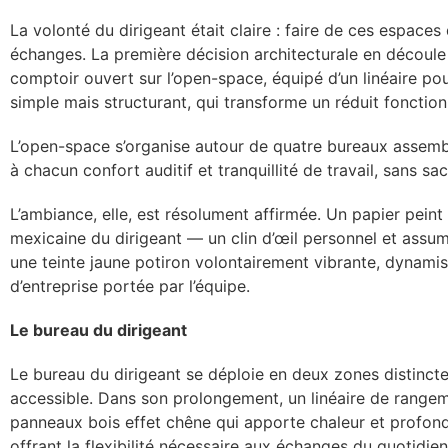
La volonté du dirigeant était claire : faire de ces espaces
échanges. La première décision architecturale en découle n
comptoir ouvert sur l’open-space, équipé d’un linéaire po
simple mais structurant, qui transforme un réduit fonctionn
L’open-space s’organise autour de quatre bureaux assembl
à chacun confort auditif et tranquillité de travail, sans sacr
L’ambiance, elle, est résolument affirmée. Un papier pe
mexicaine du dirigeant — un clin d’œil personnel et assumé
une teinte jaune potiron volontairement vibrante, dynamis
d’entreprise portée par l’équipe.
Le bureau du dirigeant
Le bureau du dirigeant se déploie en deux zones distincte
accessible. Dans son prolongement, un linéaire de range
panneaux bois effet chêne qui apporte chaleur et profonde
offrant la flexibilité nécessaire aux échanges du quotidien