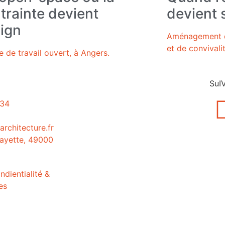
trainte devient
devient 
ign
Aménagement d'
et de convivali
 de travail ouvert, à Angers.
SuI
 34
rchitecture.fr
ayette, 49000
ndientialité &
es