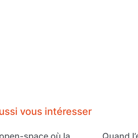
ussi vous intéresser
open-space où la
Quand l’