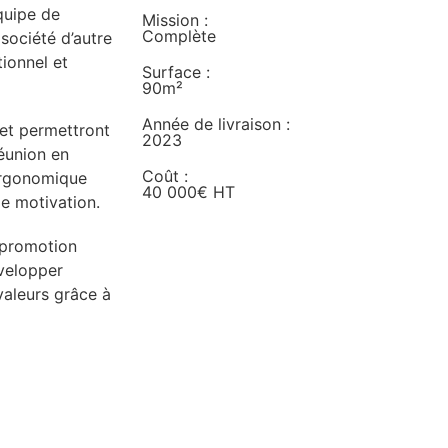
quipe de
Mission :
Complète
 société d’autre
tionnel et
Surface :
90m²
Année de livraison :
e et permettront
2023
réunion en
Coût :
 ergonomique
40 000€ HT
 de motivation.
e promotion
évelopper
valeurs grâce à